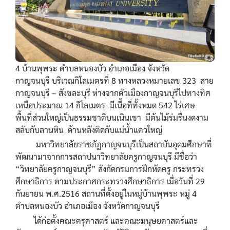
4 บ้านพุพระ ตำบลหนองบัว อำเภอเมือง จังหวัด
กาญจนบุรี บริเวณกิโลเมตรที่ 8 ทางหลวงหมายเลข 323 สาย
กาญจนบุรี – สังขละบุรี ห่างจากตัวเมืองกาญจนบุรีไปทางทิศ
เหนือประมาณ 14 กิโลเมตร มีเนื้อที่ทั้งหมด 542 ไร่เศษ
พื้นที่ส่วนใหญ่เป็นธรรมชาติบนเนินเขา มีต้นไม้ร่มรื่นงดงาม
สลับกับลานหิน ด้านหลังติดกับแม่น้ำแควใหญ่
มหาวิทยาลัยราชภัฏกาญจนบุรีเป็นสถาบันอุดมศึกษาที่
พัฒนามาจากการสถาปนาวิทยาลัยครูกาญจนบุรี มีชื่อว่า
“วิทยาลัยครูกาญจนบุรี” สังกัดกรมการฝึกหัดครู กระทรวง
ศึกษาธิการ ตามประกาศกระทรวงศึกษาธิการ เมื่อวันที่ 29
กันยายน พ.ศ.2516 สถานที่ตั้งอยู่ในหมู่บ้านพุพระ หมู่ 4
ตำบลหนองบัว อำเภอเมือง จังหวัดกาญจนบุรี
ได้ก่อตั้งคณะครุศาสตร์ และคณะมนุษยศาสตร์และ