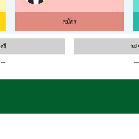
สมัคร
ตรี
---
--